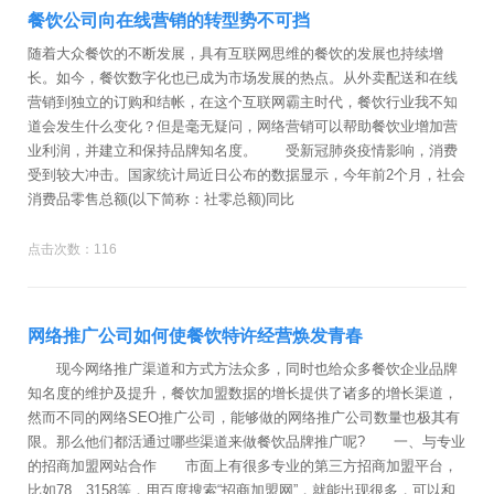
餐饮公司向在线营销的转型势不可挡
随着大众餐饮的不断发展，具有互联网思维的餐饮的发展也持续增
长。如今，餐饮数字化也已成为市场发展的热点。从外卖配送和在线
营销到独立的订购和结帐，在这个互联网霸主时代，餐饮行业我不知
道会发生什么变化？但是毫无疑问，网络营销可以帮助餐饮业增加营
业利润，并建立和保持品牌知名度。 受新冠肺炎疫情影响，消费
受到较大冲击。国家统计局近日公布的数据显示，今年前2个月，社会
消费品零售总额(以下简称：社零总额)同比
点击次数：116
网络推广公司如何使餐饮特许经营焕发青春
现今网络推广渠道和方式方法众多，同时也给众多餐饮企业品牌
知名度的维护及提升，餐饮加盟数据的增长提供了诸多的增长渠道，
然而不同的网络SEO推广公司，能够做的网络推广公司数量也极其有
限。那么他们都活通过哪些渠道来做餐饮品牌推广呢? 一、与专业
的招商加盟网站合作 市面上有很多专业的第三方招商加盟平台，
比如78、3158等，用百度搜索“招商加盟网”，就能出现很多，可以和